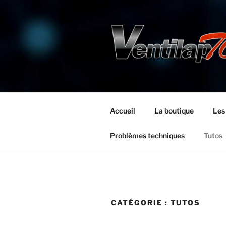
Aller
au
contenu
principal
Accueil
La boutique
Les
Problèmes techniques
Tutos
CATÉGORIE :
TUTOS