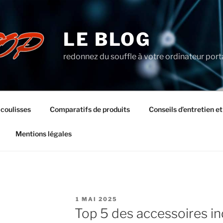
LE BLOG
redonnez du souffle à votre ordinateur port
 coulisses
Comparatifs de produits
Conseils d’entretien e
Mentions légales
PUBLIÉ
1 MAI 2025
LE
Top 5 des accessoires i