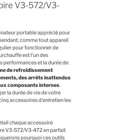
spire V3-572/V3-
inateur portable apprécié pour
ependant, comme tout appareil
égulier pour fonctionner de
urchauffe est l’un des
es performances et la durée de
me de refroidissement
sements, des arrêts inattendus
ux composants internes
.
er la durée de vie de votre
cinq accessoires d’entretien les
étail chaque accessoire
ire V3-572/V3-472 en parfait
iquerons pourquoi ces outils