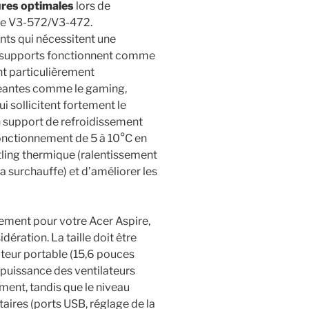
ures optimales
lors de
pire V3-572/V3-472.
ts qui nécessitent une
ces supports fonctionnent comme
nt particulièrement
geantes comme le gaming,
ui sollicitent fortement le
n support de refroidissement
fonctionnement de 5 à 10°C en
tling thermique (ralentissement
 surchauffe) et d’améliorer les
sement pour votre Acer Aspire,
dération. La taille doit être
teur portable (15,6 pouces
 puissance des ventilateurs
ment, tandis que le niveau
aires (ports USB, réglage de la