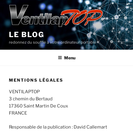
Aller
au
contenu
principal
LE BLOG
redonnez du souffle à votre ordinateur portable
Menu
MENTIONS LÉGALES
VENTILAPTOP
3 chemin du Bertaud
17360 Saint Martin De Coux
FRANCE
Responsable de la publication : David Callemart