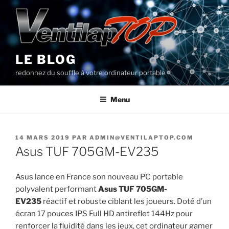
Aller
au
contenu
principal
LE BLOG
redonnez du souffle à votre ordinateur portable
Menu
PUBLIÉ
14 MARS 2019
PAR
ADMIN@VENTILAPTOP.COM
LE
Asus TUF 705GM-EV235
Asus lance en France son nouveau PC portable
polyvalent performant
Asus TUF 705GM-
EV235
réactif et robuste ciblant les joueurs. Doté d’un
écran 17 pouces IPS Full HD antireflet 144Hz pour
renforcer la fluidité dans les jeux, cet ordinateur gamer