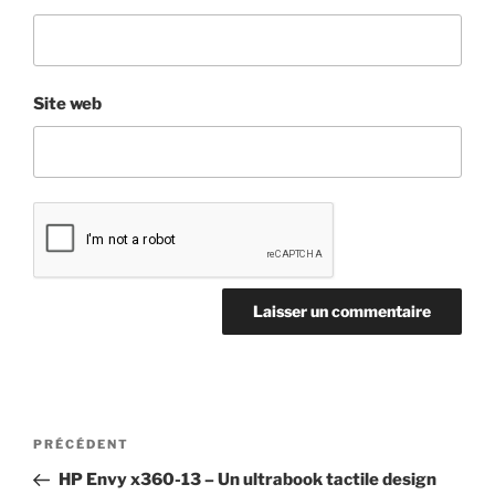
Site web
Navigation
Article
PRÉCÉDENT
de
précédent
HP Envy x360-13 – Un ultrabook tactile design
l’article