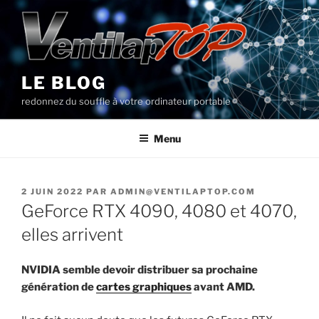
Aller
au
contenu
principal
LE BLOG
redonnez du souffle à votre ordinateur portable
Menu
PUBLIÉ
2 JUIN 2022
PAR
ADMIN@VENTILAPTOP.COM
LE
GeForce RTX 4090, 4080 et 4070,
elles arrivent
NVIDIA semble devoir distribuer sa prochaine
génération de
cartes graphiques
avant AMD.