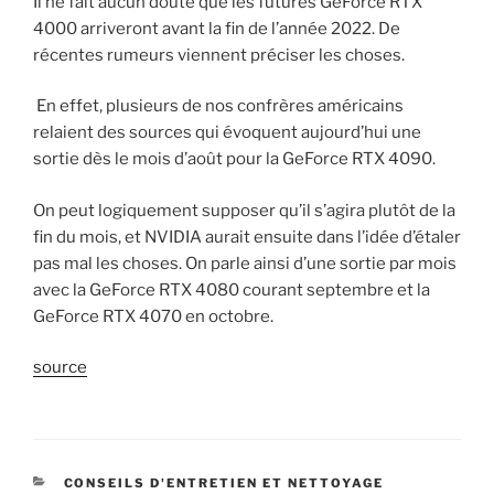
Il ne fait aucun doute que les futures GeForce RTX
4000 arriveront avant la fin de l’année 2022. De
récentes rumeurs viennent préciser les choses.
En effet, plusieurs de nos confrères américains
relaient des sources qui évoquent aujourd’hui une
sortie dès le mois d’août pour la GeForce RTX 4090.
On peut logiquement supposer qu’il s’agira plutôt de la
fin du mois, et NVIDIA aurait ensuite dans l’idée d’étaler
pas mal les choses. On parle ainsi d’une sortie par mois
avec la GeForce RTX 4080 courant septembre et la
GeForce RTX 4070 en octobre.
source
CATÉGORIES
CONSEILS D'ENTRETIEN ET NETTOYAGE