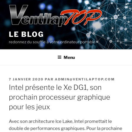
Aller
au
contenu
principal
LE BLOG
redonnez du souffle à votre ordinateur portable
Menu
PUBLIÉ
7 JANVIER 2020
PAR
ADMIN@VENTILAPTOP.COM
LE
Intel présente le Xe DG1, son
prochain processeur graphique
pour les jeux
Avec son architecture Ice Lake, Intel promettait le
double de performances graphiques. Pour la prochaine