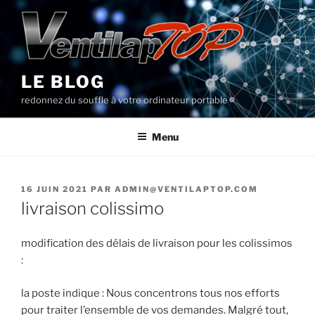
Aller
au
contenu
principal
LE BLOG
redonnez du souffle à votre ordinateur portable
Menu
PUBLIÉ
16 JUIN 2021
PAR
ADMIN@VENTILAPTOP.COM
LE
livraison colissimo
modification des délais de livraison pour les colissimos
:
la poste indique : Nous concentrons tous nos efforts
pour traiter l’ensemble de vos demandes. Malgré tout,