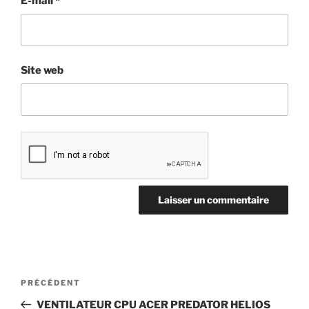
E-mail
*
Site web
Navigation
Article
PRÉCÉDENT
de
précédent
VENTILATEUR CPU ACER PREDATOR HELIOS