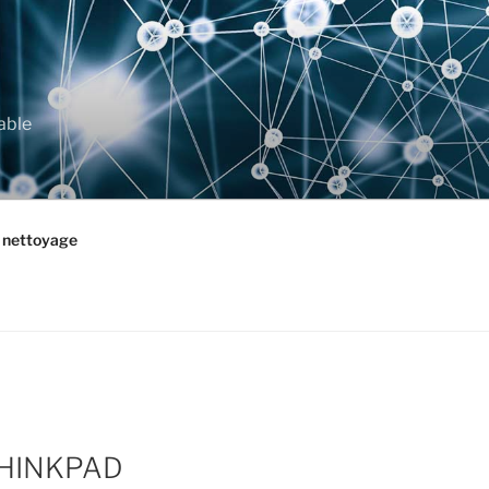
able
t nettoyage
THINKPAD