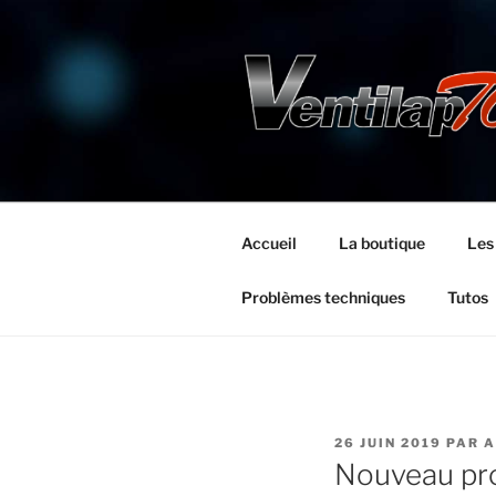
Aller
au
contenu
principal
Accueil
La boutique
Les
Problèmes techniques
Tutos
PUBLIÉ
26 JUIN 2019
PAR
A
LE
Nouveau pr