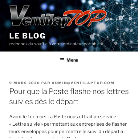
Aller
au
contenu
principal
LE BLOG
redonnez du souffle à votre ordinateur portable
Menu
PUBLIÉ
9 MARS 2020
PAR
ADMIN@VENTILAPTOP.COM
LE
Pour que la Poste flashe nos lettres
suivies dès le départ
Avant le 1er mars La Poste nous offrait un service
« Lettre suivie » permettant aux entreprises de flasher
leurs enveloppes pour permettre le suivi du départ à