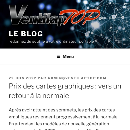
Aller
au
contenu
principal
LE BLOG
redonnez du souffle à votre ordinateur portable
Menu
PUBLIÉ
22 JUIN 2022
PAR
ADMIN@VENTILAPTOP.COM
LE
Prix des cartes graphiques : vers un
retour à la normale
Après avoir atteint des sommets, les prix des cartes
graphiques reviennent progressivement à la normale.
En attendant les modèles de nouvelle génération