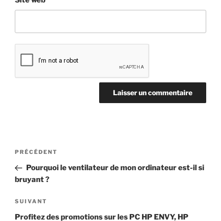
Site web
Navigation
Article
PRÉCÉDENT
de
précédent
Pourquoi le ventilateur de mon ordinateur est-il si
l’article
bruyant ?
Article
SUIVANT
suivant
Profitez des promotions sur les PC HP ENVY, HP