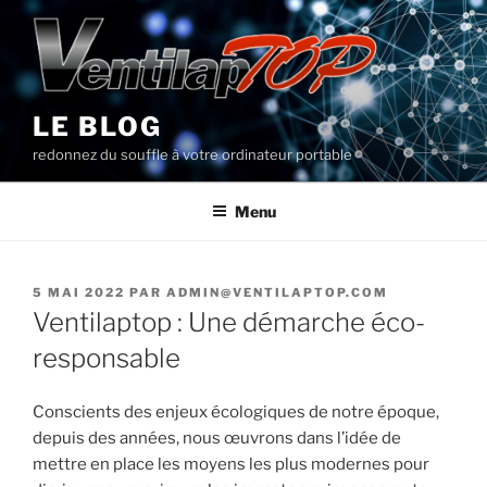
Aller
au
contenu
principal
LE BLOG
redonnez du souffle à votre ordinateur portable
Menu
PUBLIÉ
5 MAI 2022
PAR
ADMIN@VENTILAPTOP.COM
LE
Ventilaptop : Une démarche éco-
responsable
Conscients des enjeux écologiques de notre époque,
depuis des années, nous œuvrons dans l’idée de
mettre en place les moyens les plus modernes pour