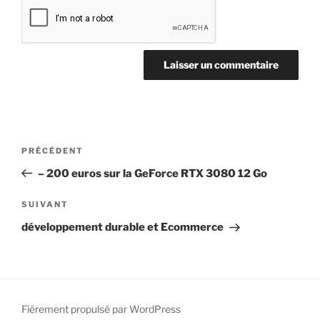
Navigation
Article
PRÉCÉDENT
de
précédent
– 200 euros sur la GeForce RTX 3080 12 Go
l’article
Article
SUIVANT
suivant
développement durable et Ecommerce
Fièrement propulsé par WordPress