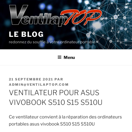
Aller
au
contenu
principal
LE BLOG
redonnez du souffle à votre ordinateur portable
Menu
PUBLIÉ
21 SEPTEMBRE 2021
PAR
LE
ADMIN@VENTILAPTOP.COM
VENTILATEUR POUR ASUS
VIVOBOOK S510 S15 S510U
Ce ventilateur convient à la réparation des ordinateurs
portables asus vivobook S510 S15 S510U